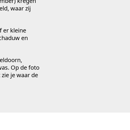
ember) kregen
ld, waar zij
f er kleine
schaduw en
peldoorn,
as. Op de foto
 zie je waar de