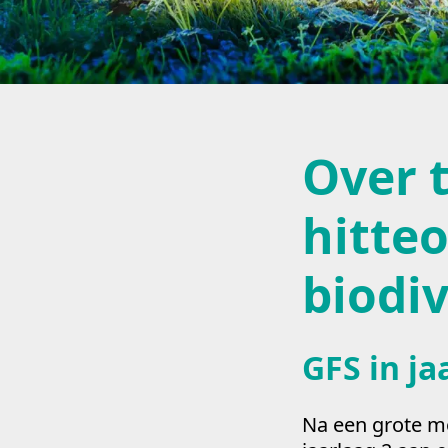
Over 
hitte
biodiv
GFS in ja
Na een grote mo