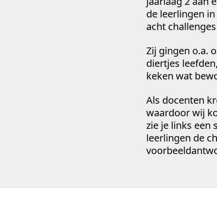
jaarlaag 2 aan 
de leerlingen i
acht challenges
Zij gingen o.a. 
diertjes leefde
keken wat bewon
Als docenten kr
waardoor wij ko
zie je links een
leerlingen de c
voorbeeldantwo