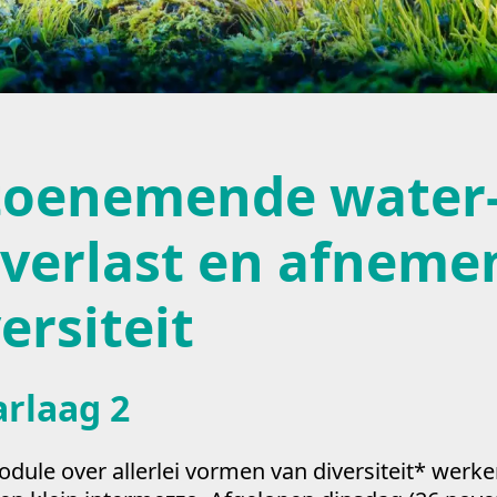
toenemende water-
overlast en afneme
ersiteit
arlaag 2
dule over allerlei vormen van diversiteit* werk