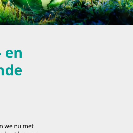
 en
nde
en we nu met