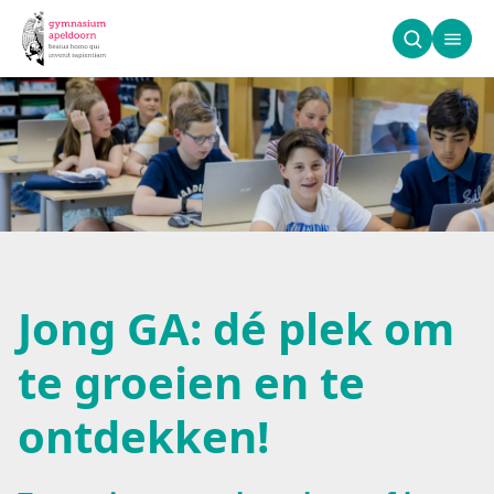
Jong GA: dé plek 
Jong GA: dé plek om
te groeien en te
ontdekken!