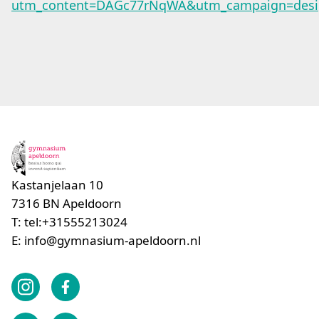
utm_content=DAGc77rNqWA&utm_campaign=desig
Kastanjelaan 10
7316 BN
Apeldoorn
T:
tel:+31555213024
E:
info@gymnasium-apeldoorn.nl