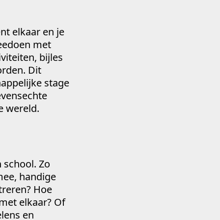
nt elkaar en je
 meedoen met
iteiten, bijles
orden. Dit
happelijke stage
levensechte
e wereld.
n school. Zo
 mee, handige
treren? Hoe
 met elkaar? Of
elens en