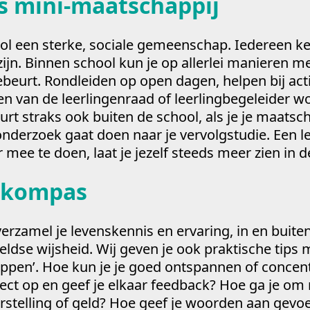
ls mini-maatschappij
ool een sterke, sociale gemeenschap. Iedereen ke
f zijn. Binnen school kun je op allerlei manieren
ebeurt. Rondleiden op open dagen, helpen bij activ
en van de leerlingenraad of leerlingbegeleider w
rt straks ook buiten de school, als je je maatsc
onderzoek gaat doen naar je vervolgstudie. Een 
 mee te doen, laat je jezelf steeds meer zien in d
k kompas
verzamel je levenskennis en ervaring, in en buite
eldse wijsheid. Wij geven je ook praktische tips
ppen’. Hoe kun je je goed ontspannen of concen
oject op en geef je elkaar feedback? Hoe ga je om
rstelling of geld? Hoe geef je woorden aan gevo