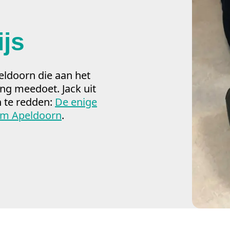
js
eldoorn die aan het
ing meedoet. Jack uit
n te redden:
De enige
ium Apeldoorn
.