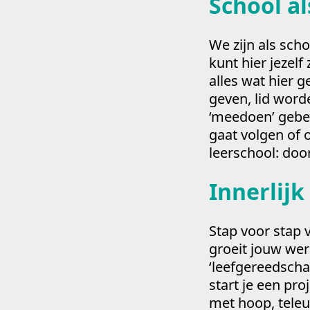
School a
We zijn als sch
kunt hier jezel
alles wat hier g
geven, lid word
‘meedoen’ gebeu
gaat volgen of 
leerschool: door
Innerlij
Stap voor stap 
groeit jouw wer
‘leefgereedscha
start je een pr
met hoop, teleu