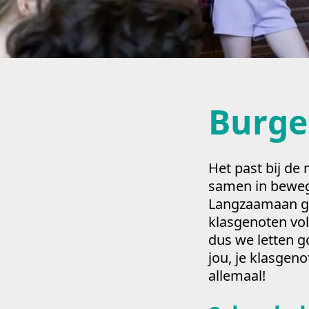
Burge
Het past bij de
samen in be­weg
Langzaamaan ga
klasgenoten vo
dus we letten go
jou, je klasgen
allemaal!